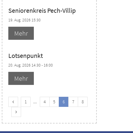
Seniorenkreis Pech-Villip
19. Aug. 2026 15:30
Mehr
Lotsenpunkt
20. Aug. 2026 14:30 - 16:00
Mehr
Vorherige Seite
Erste Seite
1
4
5
6
7
8
Nächste Seite