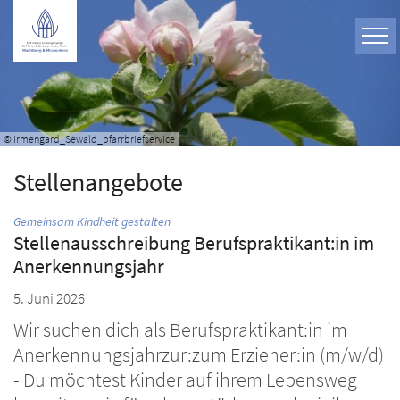
Zum Inhalt springen
© Irmengard_Sewald_pfarrbriefservice
Stellenangebote
:
Gemeinsam Kindheit gestalten
Stellenausschreibung Berufspraktikant:in im
Anerkennungsjahr
5. Juni 2026
Wir suchen dich als Berufspraktikant:in im
Anerkennungsjahrzur:zum Erzieher:in (m/w/d)
- Du möchtest Kinder auf ihrem Lebensweg