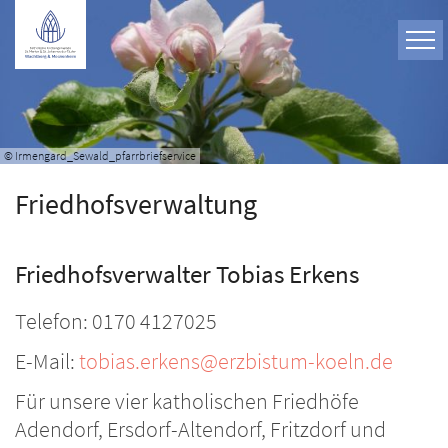
Zum Inhalt springen
© Irmengard_Sewald_pfarrbriefservice
Friedhofsverwaltung
Friedhofsverwalter Tobias Erkens
Telefon: 0170 4127025
E-Mail:
tobias.erkens@erzbistum-koeln.de
Für unsere vier katholischen Friedhöfe
Adendorf, Ersdorf-Altendorf, Fritzdorf und