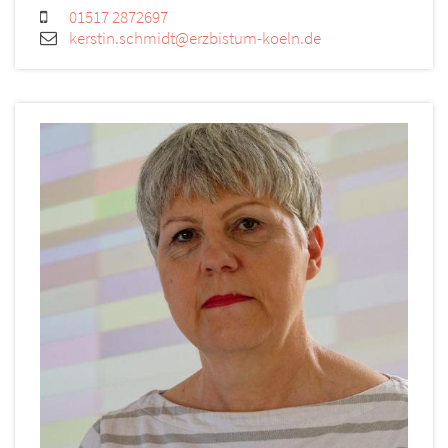
01517 2872697
kerstin.schmidt@erzbistum-koeln.de