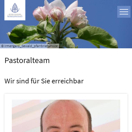
Zum Inhalt springen
© Irmengard_Sewald_pfarrbriefservice
Pastoralteam
Wir sind für Sie erreichbar