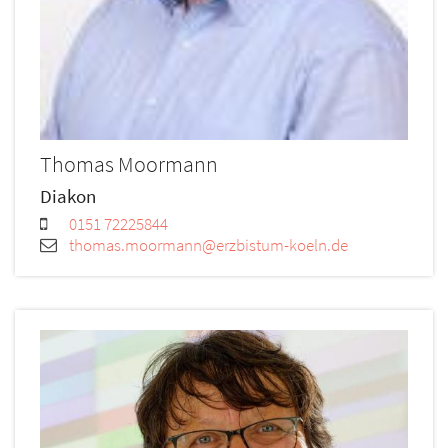
Thomas
Moormann
Diakon
0151 72225844
thomas.moormann@erzbistum-koeln.de