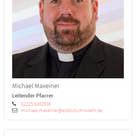
Michael
Maxeiner
Leitender Pfarrer
02225 8382936
michael.maxeiner@erzbistum-koeln.de