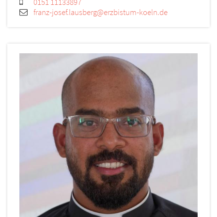
0151 11133897
franz-josef.lausberg@erzbistum-koeln.de