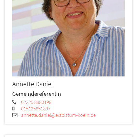
Annette
Daniel
Gemeindereferentin
02225 8880198
015125851897
annette.daniel@erzbistum-koeln.de