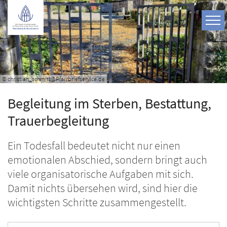
Zum Inhalt springen
© christian_schmitt@Pfarrbriefservice.de
Begleitung im Sterben, Bestattung,
Trauerbegleitung
Ein Todesfall bedeutet nicht nur einen
emotionalen Abschied, sondern bringt auch
viele organisatorische Aufgaben mit sich.
Damit nichts übersehen wird, sind hier die
wichtigsten Schritte zusammengestellt.