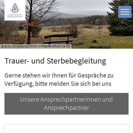
Zum Inhalt springen
© Bild: Christian Schmitt In: Pfarrbriefservice.de
Trauer- und Sterbebegleitung
Gerne stehen wir Ihnen für Gespräche zu
Verfügung, bitte melden Sie sich bei uns
Unsere Ansprechpartnerinnen und
Ansprechpartner