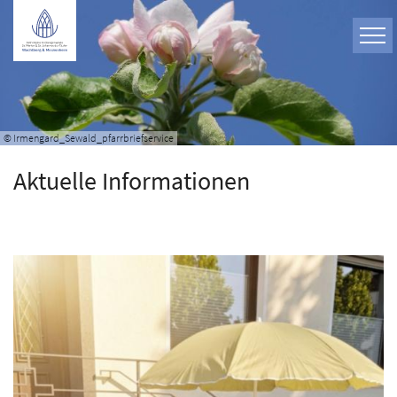
Zum Inhalt springen
© Irmengard_Sewald_pfarrbriefservice
Aktuelle Informationen