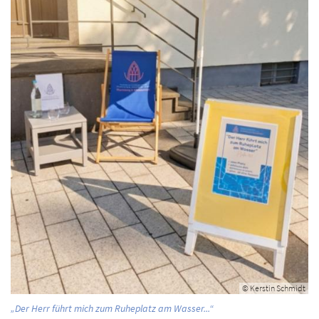
© Kerstin Schmidt
:
„Der Herr führt mich zum Ruheplatz am Wasser...“