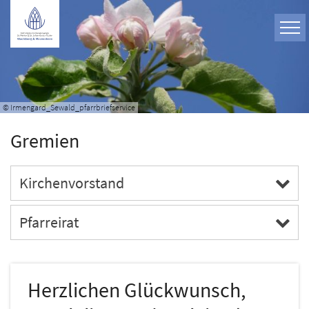
Zum Inhalt springen
© Irmengard_Sewald_pfarrbriefservice
Gremien
Kirchenvorstand
Pfarreirat
Herzlichen Glückwunsch,